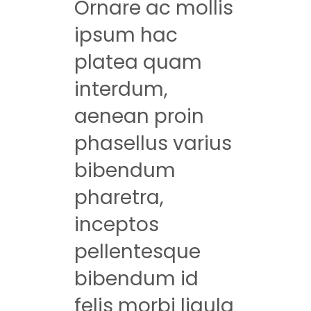
Ornare ac mollis
PREVENCIÓN DENTAL BLOG
ipsum hac
platea quam
interdum,
aenean proin
phasellus varius
bibendum
pharetra,
inceptos
pellentesque
bibendum id
felis morbi ligula