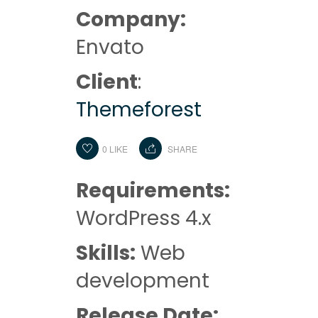
Company:
Envato
Client
:
Themeforest
0
LIKE
SHARE
Requirements:
WordPress 4.x
Skills:
Web
development
Release Date: